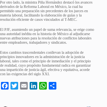
Por otro lado, la ministra Piña Hernández destacó los avances
derivados de la Reforma Laboral en México, la cual ha
permitido una preparación sin precedentes de los jueces en
materia laboral, facilitando la elaboración de guías y la
resolución eficiente de casos vinculados al T-MEC.
El PJF, asumiendo un papel de suma relevancia, se erige como
una autoridad inédita en la historia de México al adjudicarse
nuevas atribuciones para la resolución de conflictos laborales
entre empleadores, trabajadores y sindicatos.
Estos cambios trascendentales conllevan la adopción de
principios innovadores en la administración de la justicia
laboral, tales como el principio de inmediación y el principio
de realidad, cuyo propósito fundamental radica en garantizar
una impartición de justicia ágil, efectiva y equitativa, acorde
con las exigencias del siglo XXI.
Fa
T
E
Li
W
C
ce
wi
m
nk
ha
o
bo
tte
ail
ed
ts
m