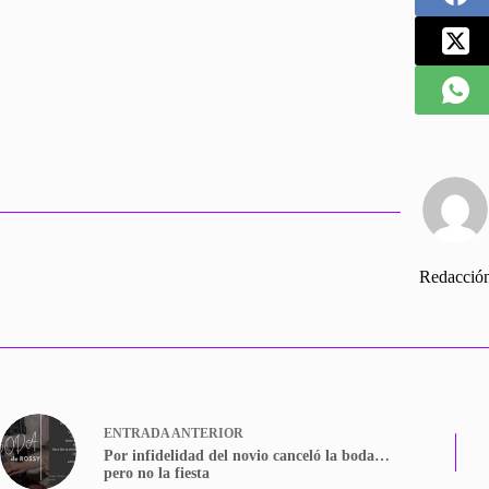
pp
rti
r
Redacció
ENTRADA
ANTERIOR
Por infidelidad del novio canceló la boda…
pero no la fiesta