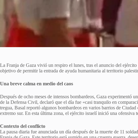
La Franja de Gaza vivió un respiro el lunes, tras el anuncio del ejército
objetivo de permitir la entrada de ayuda humanitaria al territorio palesti
Una breve calma en medio del caos
Después de ocho meses de intensos bombardeos, Gaza experimentó una
de la Defensa Civil, declaró que el día fue «casi tranquilo en comparaci
tregua, Basal reportó algunos bombardeos en varios barrios de Ciudad de
extremo sur. En esta última zona, el ejército israelí inició una ofensiva 
Contexto del conflicto
La pausa diaria fue anunciada un día después de la muerte de 11 soldad
Franja de Gaza. Este territorio está sumido en una cruenta guerra, des