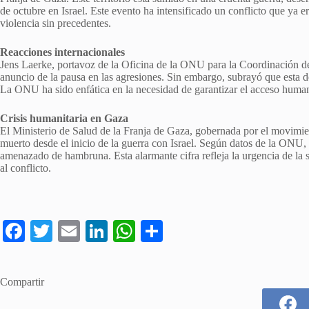
de octubre en Israel. Este evento ha intensificado un conflicto que ya 
violencia sin precedentes.
Reacciones internacionales
Jens Laerke, portavoz de la Oficina de la ONU para la Coordinación 
anuncio de la pausa en las agresiones. Sin embargo, subrayó que esta d
La ONU ha sido enfática en la necesidad de garantizar el acceso humanita
Crisis humanitaria en Gaza
El Ministerio de Salud de la Franja de Gaza, gobernada por el movimi
muerto desde el inicio de la guerra con Israel. Según datos de la ONU,
amenazado de hambruna. Esta alarmante cifra refleja la urgencia de la s
al conflicto.
Fa
T
E
Li
W
C
ce
wi
m
nk
ha
o
bo
tte
ail
ed
ts
m
Compartir
ok
r
In
A
pa