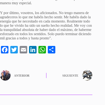
manera muy especial.
Y por último, vosotros, los aficionados. No tengo manera de
agradeceros lo que me habéis hecho sentir. Me habéis dado la
energía que he necesitado en cada momento. Realmente todo
lo que he vivido ha sido un sueño hecho realidad. Me voy con
la tranquilidad absoluta de haber dado el máximo, de haberme
esforzado en todos los sentidos. Solo puedo terminar diciendo
mil gracias a todos y hasta pronto”.
Fa
T
E
Li
W
C
ce
wi
m
nk
ha
o
bo
tte
ail
ed
ts
m
ok
r
In
A
pa
ANTERIOR
SIGUIENTE
pp
rti
r