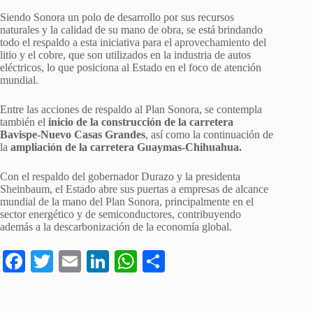
Siendo Sonora un polo de desarrollo por sus recursos
naturales y la calidad de su mano de obra, se está brindando
todo el respaldo a esta iniciativa para el aprovechamiento del
litio y el cobre, que son utilizados en la industria de autos
eléctricos, lo que posiciona al Estado en el foco de atención
mundial.
Entre las acciones de respaldo al Plan Sonora, se contempla
también el
inicio de la construcción de la carretera
Bavispe-Nuevo Casas Grandes
, así como la continuación de
la
ampliación de la carretera Guaymas-Chihuahua.
Con el respaldo del gobernador Durazo y la presidenta
Sheinbaum, el Estado abre sus puertas a empresas de alcance
mundial de la mano del Plan Sonora, principalmente en el
sector energético y de semiconductores, contribuyendo
además a la descarbonización de la economía global.
Fa
T
E
Li
W
C
ce
wi
m
nk
ha
o
bo
tte
ail
ed
ts
m