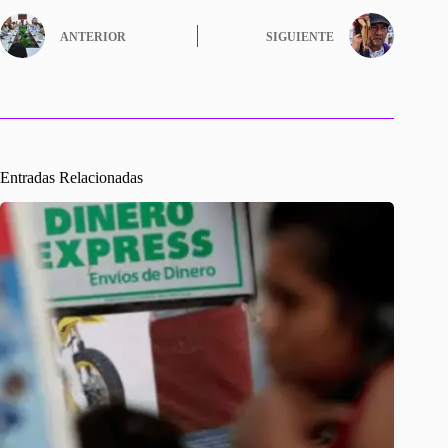
ok
r
In
A
pa
ANTERIOR
SIGUIENTE
pp
rti
r
Entradas Relacionadas