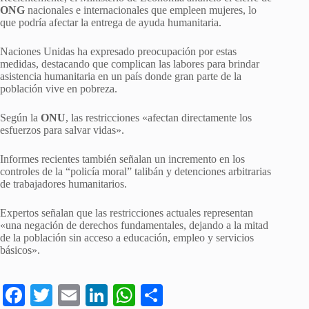
ONG
nacionales e internacionales que empleen mujeres, lo
que podría afectar la entrega de ayuda humanitaria.
Naciones Unidas ha expresado preocupación por estas
medidas, destacando que complican las labores para brindar
asistencia humanitaria en un país donde gran parte de la
población vive en pobreza.
Según la
ONU
, las restricciones «afectan directamente los
esfuerzos para salvar vidas».
Informes recientes también señalan un incremento en los
controles de la “policía moral” talibán y detenciones arbitrarias
de trabajadores humanitarios.
Expertos señalan que las restricciones actuales representan
«una negación de derechos fundamentales, dejando a la mitad
de la población sin acceso a educación, empleo y servicios
básicos».
Fa
T
E
Li
W
C