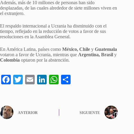
Además, más de 10 millones de personas han sido
desplazadas, de las cuales alrededor de siete millones viven en
el extranjero.
El respaldo internacional a Ucrania ha disminuido con el
tiempo, reflejado en la reducción de votos a favor de sus
resoluciones en la Asamblea General.
En América Latina, países como
México, Chile
y
Guatemala
votaron a favor de Ucrania, mientras que
Argentina, Brasil
y
Colombia
optaron por la abstención.
Fa
T
E
Li
W
C
ce
wi
m
nk
ha
o
bo
tte
ail
ed
ts
m
ok
r
In
A
pa
ANTERIOR
SIGUIENTE
pp
rti
r