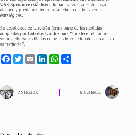
USS Spruance
está diseñado para operaciones de largo
alcance y puede mantener presencia en distintas zonas
estratégicas.
Su despliegue en la región forma parte de las medidas
adoptadas por
Estados Unidos
para “fortalecer el control
sobre actividades ilícitas en aguas internacionales cercanas a
su territorio”.
Fa
T
E
Li
W
C
ce
wi
m
nk
ha
o
bo
tte
ail
ed
ts
m
ok
r
In
A
pa
ANTERIOR
SIGUIENTE
pp
rti
r
Entradas Relacionadas