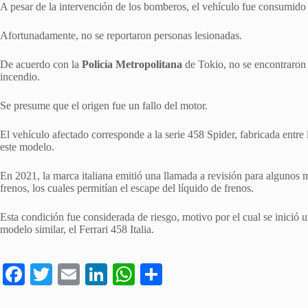
A pesar de la intervención de los bomberos, el vehículo fue consumido
Afortunadamente, no se reportaron personas lesionadas.
De acuerdo con la
Policía Metropolitana
de Tokio, no se encontraron
incendio.
Se presume que el origen fue un fallo del motor.
El vehículo afectado corresponde a la serie 458 Spider, fabricada entre
este modelo.
En 2021, la marca italiana emitió una llamada a revisión para algunos 
frenos, los cuales permitían el escape del líquido de frenos.
Esta condición fue considerada de riesgo, motivo por el cual se inició
modelo similar, el Ferrari 458 Italia.
Fa
T
E
Li
W
C
ce
wi
m
nk
ha
o