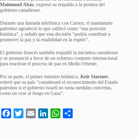
Mahmoud Abás
, expresó su respaldo a la postura del
gobierno canadiense.
Durante una llamada telefónica con Carney, el mandatario
palestino agradeció lo que calificó como “una posición
histórica”, y señaló que esta decisión “podría contribuir a
promover la paz y la estabilidad en la región”.
El gobierno francés también respaldó la iniciativa canadiense
y se pronunció a favor de un esfuerzo conjunto internacional
para reactivar el proceso de paz en Medio Oriente.
Por su parte, el primer ministro británico,
Keir Starmer
,
reiteró que su país “considerará el reconocimiento del Estado
palestino si el gobierno israelí no toma medidas concretas,
como un cese al fuego en Gaza”.
Fa
T
E
Li
W
C
ce
wi
m
nk
ha
o
bo
tte
ail
ed
ts
m