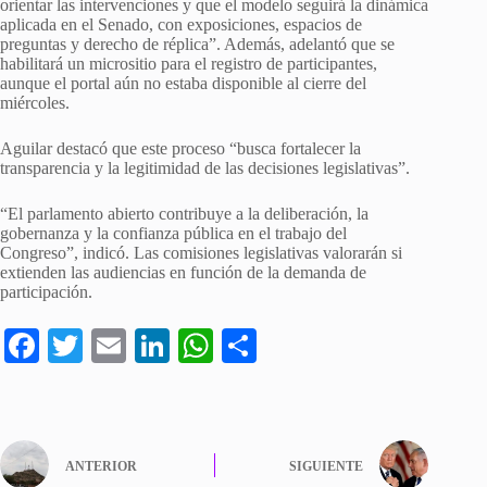
orientar las intervenciones y que el modelo seguirá la dinámica
aplicada en el Senado, con exposiciones, espacios de
preguntas y derecho de réplica”. Además, adelantó que se
habilitará un micrositio para el registro de participantes,
aunque el portal aún no estaba disponible al cierre del
miércoles.
Aguilar destacó que este proceso “busca fortalecer la
transparencia y la legitimidad de las decisiones legislativas”.
“El parlamento abierto contribuye a la deliberación, la
gobernanza y la confianza pública en el trabajo del
Congreso”, indicó. Las comisiones legislativas valorarán si
extienden las audiencias en función de la demanda de
participación.
Fa
T
E
Li
W
C
ce
wi
m
nk
ha
o
bo
tte
ail
ed
ts
m
ok
r
In
A
pa
ANTERIOR
SIGUIENTE
pp
rti