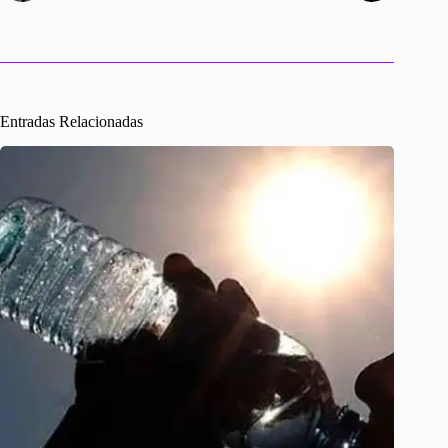
r
Entradas Relacionadas