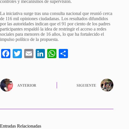
controles y mecanismos de supervisión.
La iniciativa surge tras una consulta nacional que reunió cerca
de 116 mil opiniones ciudadanas. Los resultados difundidos
por las autoridades indican que el 91 por ciento de los padres
participantes respaldó la idea de restringir el acceso a redes
sociales para menores de 16 años, lo que ha fortalecido el
impulso político de la propuesta.
Fa
T
E
Li
W
C
ce
wi
m
nk
ha
o
bo
tte
ail
ed
ts
m
ok
r
In
A
pa
ANTERIOR
SIGUIENTE
pp
rti
r
Entradas Relacionadas