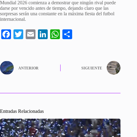
Mundial 2026 comienza a demostrar que ningún rival puede
darse por vencido antes de tiempo, dejando claro que las
sorpresas serán una constante en la máxima fiesta del futbol
internacional.
Fa
T
E
Li
W
C
ce
wi
m
nk
ha
o
bo
tte
ail
ed
ts
m
ok
r
In
A
pa
ANTERIOR
SIGUIENTE
pp
rti
r
Entradas Relacionadas