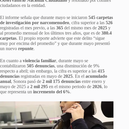
Observatorio Nacional Ciudadano
y retomado por comités
ciudadanos en la entidad.
El informe señala que durante mayo se iniciaron
545 carpetas
de investigación por narcomenudeo
, cifra superior a las
526
registradas el mes previo, a las
365
del mismo mes de
2025
y
al promedio mensual de los últimos tres años, que es de
380.4
carpetas
. El propio reporte advierte que este delito “sigue
muy por encima del promedio” y que durante mayo presentó
un nuevo
repunte
.
En cuanto a
violencia familiar
, durante mayo se
contabilizaron
505 denuncias
, una disminución de 9%
respecto a abril; sin embargo, la cifra es superior a las
415
denuncias
registradas en mayo de
2025
. En el
acumulado
anual
, Sonora pasó de
2 mil 175 denuncias
entre enero y
mayo de 2025 a
2 mil 295
en el mismo periodo de
2026
, lo
que representa un
incremento del 6%
.