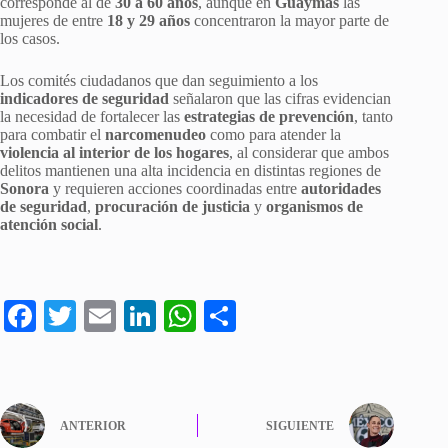
corresponde al de
30 a 60 años
, aunque en
Guaymas
las
mujeres de entre
18 y 29 años
concentraron la mayor parte de
los casos.
Los comités ciudadanos que dan seguimiento a los
indicadores de seguridad
señalaron que las cifras evidencian
la necesidad de fortalecer las
estrategias de prevención
, tanto
para combatir el
narcomenudeo
como para atender la
violencia al interior de los hogares
, al considerar que ambos
delitos mantienen una alta incidencia en distintas regiones de
Sonora
y requieren acciones coordinadas entre
autoridades
de seguridad
,
procuración de justicia
y
organismos de
atención social
.
Fa
T
E
Li
W
C
ce
wi
m
nk
ha
o
bo
tte
ail
ed
ts
m
ok
r
In
A
pa
ANTERIOR
SIGUIENTE
pp
rti