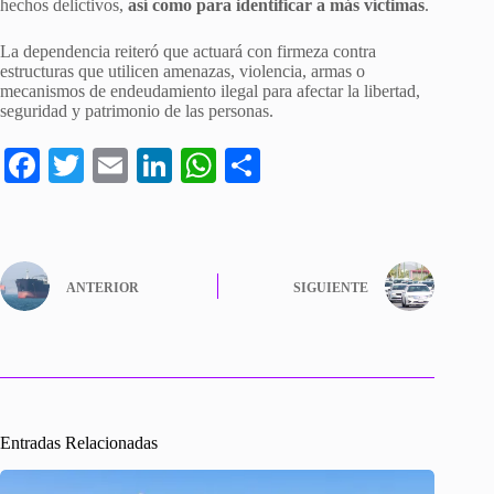
hechos delictivos,
así como para identificar a más víctimas
.
La dependencia reiteró que actuará con firmeza contra
estructuras que utilicen amenazas, violencia, armas o
mecanismos de endeudamiento ilegal para afectar la libertad,
seguridad y patrimonio de las personas.
Fa
T
E
Li
W
C
ce
wi
m
nk
ha
o
bo
tte
ail
ed
ts
m
ok
r
In
A
pa
ANTERIOR
SIGUIENTE
pp
rti
r
Entradas Relacionadas