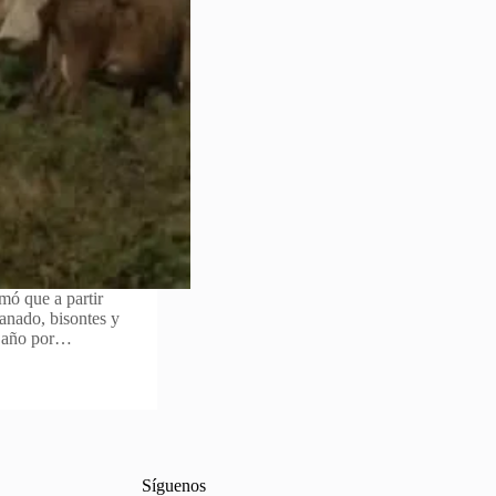
ó que a partir
anado, bisontes y
o año por…
Síguenos